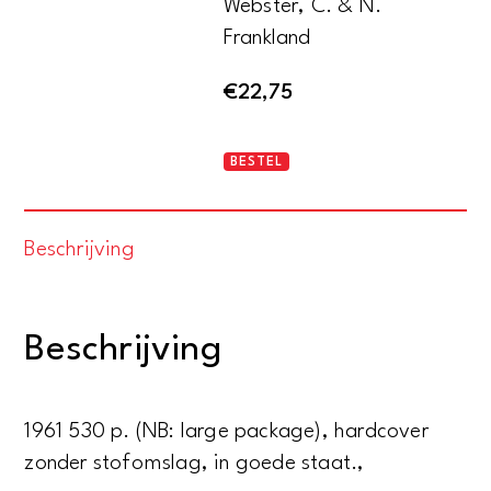
Webster, C. & N.
Frankland
€
22,75
The
BESTEL
strategic
air
Beschrijving
offensive
against
Germany
Beschrijving
1939-
1945.
Volume
1961 530 p. (NB: large package), hardcover
IV.
zonder stofomslag, in goede staat.,
Annexes