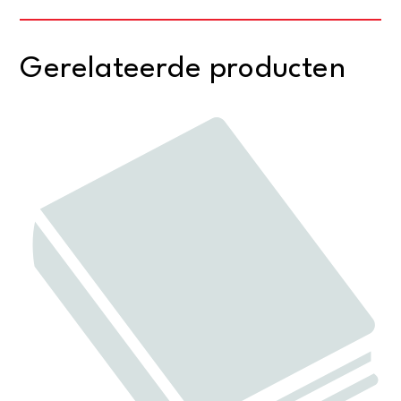
and
appendices
Gerelateerde producten
aantal