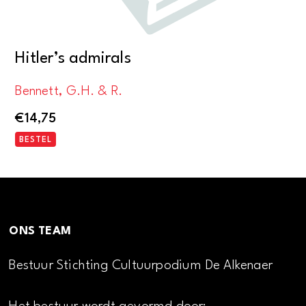
Hitler’s admirals
Bennett, G.H. & R.
€
14,75
BESTEL
ONS TEAM
Bestuur Stichting Cultuurpodium De Alkenaer