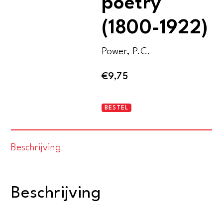
poetry
(1800-1922)
Power, P.C.
€
9,75
The
BESTEL
story
of
Beschrijving
Anglo-
Irish
poetry
Beschrijving
(1800-
1922)
aantal