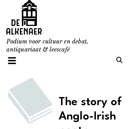
Skip
to
content
Podium voor cultuur en debat,
antiquariaat & leescafé
The story of
Anglo-Irish