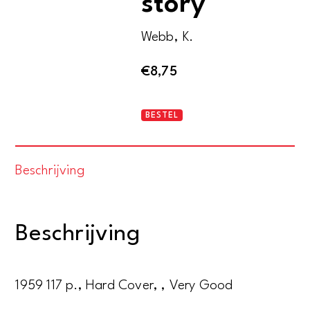
story
Webb, K.
€
8,75
The
BESTEL
St.
Trinian's
Beschrijving
story
aantal
Beschrijving
1959 117 p., Hard Cover, , Very Good