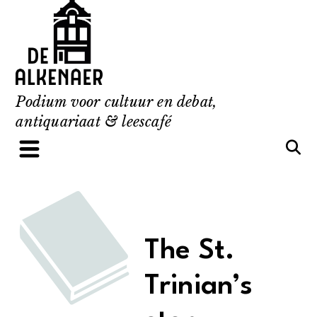
Skip
to
content
Podium voor cultuur en debat,
antiquariaat & leescafé
The St.
Trinian’s