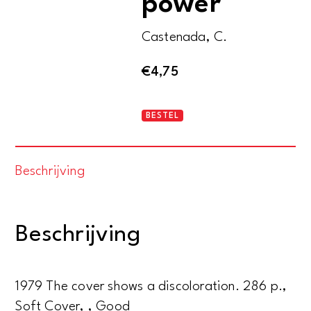
power
Castenada, C.
€
4,75
The
BESTEL
second
ring
Beschrijving
of
power
aantal
Beschrijving
1979 The cover shows a discoloration. 286 p.,
Soft Cover, , Good