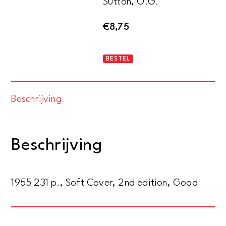
Sutton, O.G.
€
8,75
The
BESTEL
science
of
Beschrijving
flight
aantal
Beschrijving
1955 231 p., Soft Cover, 2nd edition, Good