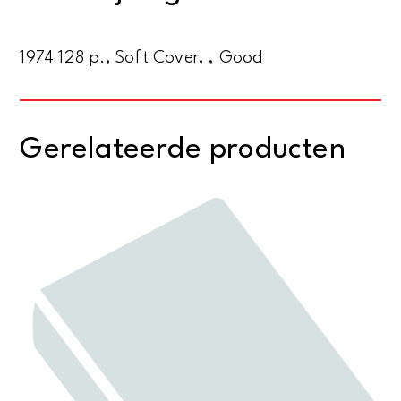
the
Home
1974 128 p., Soft Cover, , Good
Guard
aantal
Gerelateerde producten