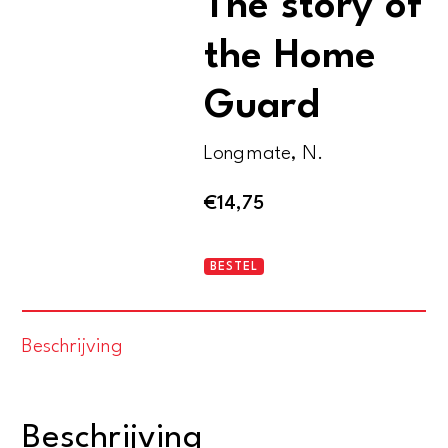
The story of
the Home
Guard
Longmate, N.
€
14,75
The
BESTEL
real
dad's
Beschrijving
army.
The
story
Beschrijving
of