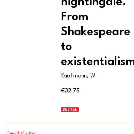
nightingale.
From
Shakespeare
to
existentialis
Kaufmann, W.
€
32,75
The
BESTEL
owl
and
Beschrijving