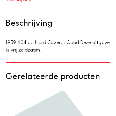
the
nightingale.
From
Beschrijving
Shakespeare
to
existentialism
1959 404 p., Hard Cover, , Good Deze uitgave
aantal
is vrij zeldzaam.
Gerelateerde producten