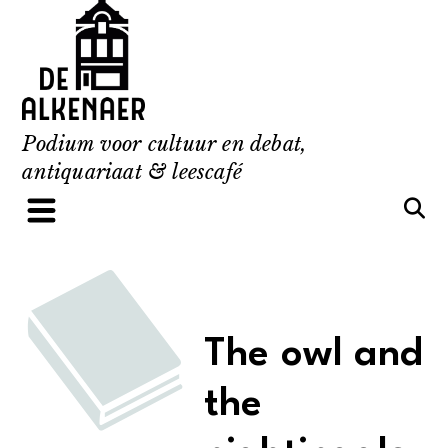
Skip
to
content
Podium voor cultuur en debat,
antiquariaat & leescafé
The owl and
the