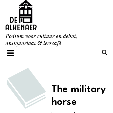
Skip
to
content
Podium voor cultuur en debat,
antiquariaat & leescafé
The military
horse