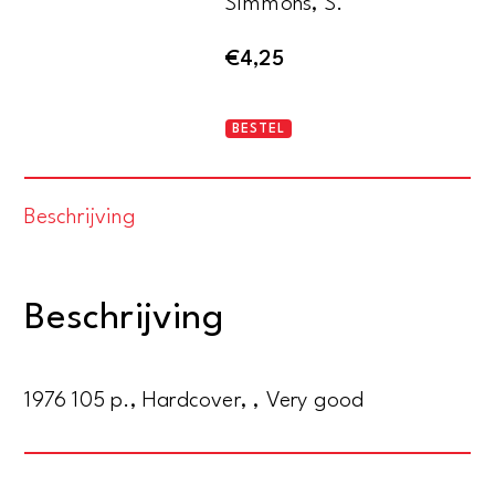
Simmons, S.
€
4,25
The
BESTEL
military
horse
Beschrijving
aantal
Beschrijving
1976 105 p., Hardcover, , Very good