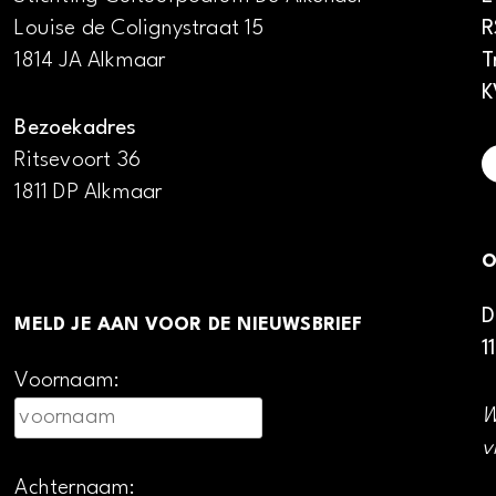
Louise de Colignystraat 15
R
1814 JA Alkmaar
T
K
Bezoekadres
Ritsevoort 36
1811 DP Alkmaar
O
D
MELD JE AAN VOOR DE NIEUWSBRIEF
1
Voornaam:
W
v
Achternaam: