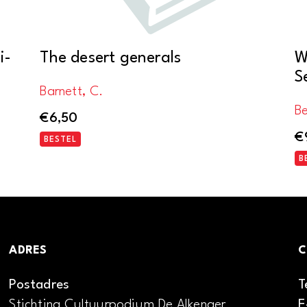
i-
The desert generals
W
S
Barnett, C.
B
€
6,50
€
BESTEL
B
ADRES
C
Postadres
T
Stichting Cultuurpodium De Alkenaer
E