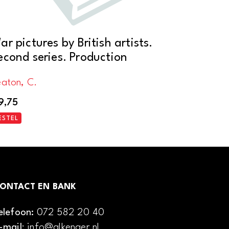
ar pictures by British artists.
econd series. Production
eaton, C.
9,75
ESTEL
ONTACT EN BANK
elefoon:
072 582 20 40
-mail
: info@alkenaer.nl