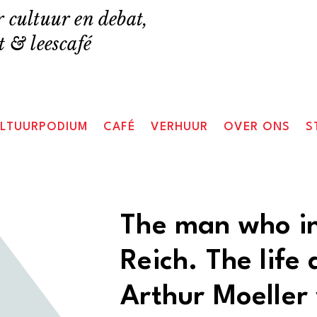
 cultuur en debat,
 & leescafé
LTUURPODIUM
CAFÉ
VERHUUR
OVER ONS
S
The man who in
Reich. The life
Arthur Moeller