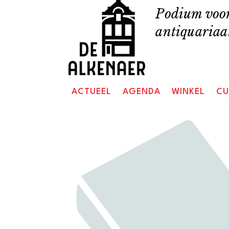
Skip
Podium voor
to
antiquariaat
content
ACTUEEL
AGENDA
WINKEL
CU