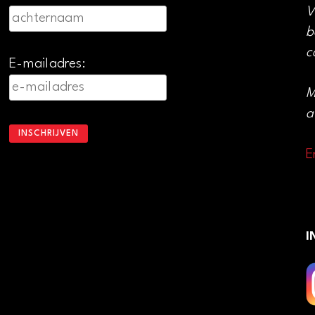
V
b
c
E-mailadres:
M
a
E
I