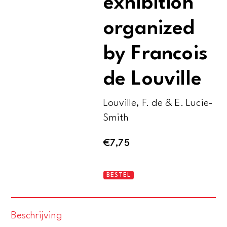
exhibition
organized
by Francois
de Louville
Louville, F. de & E. Lucie-
Smith
€
7,75
The
BESTEL
male
nude.
Beschrijving
An