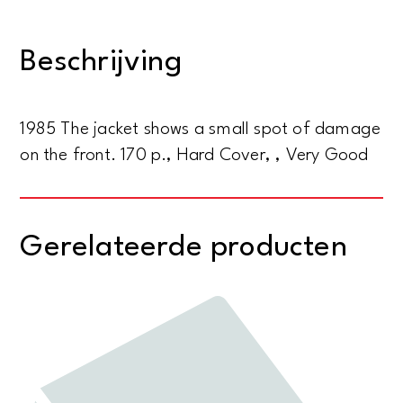
exhibition
organized
Beschrijving
by
Francois
de
1985 The jacket shows a small spot of damage
Louville
on the front. 170 p., Hard Cover, , Very Good
aantal
Gerelateerde producten