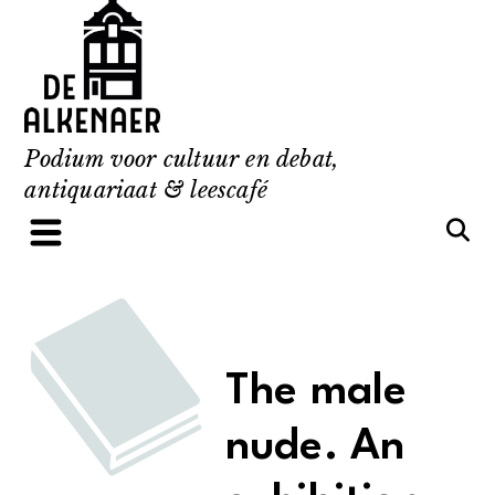
Skip
to
content
Podium voor cultuur en debat,
antiquariaat & leescafé
The male
nude. An