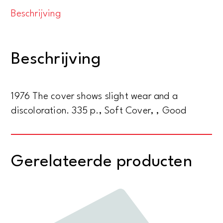
miss
Beschrijving
Burney.
The
diaries
Beschrijving
and
letters
of
1976 The cover shows slight wear and a
Fanny
discoloration. 335 p., Soft Cover, , Good
Burney
aantal
Gerelateerde producten