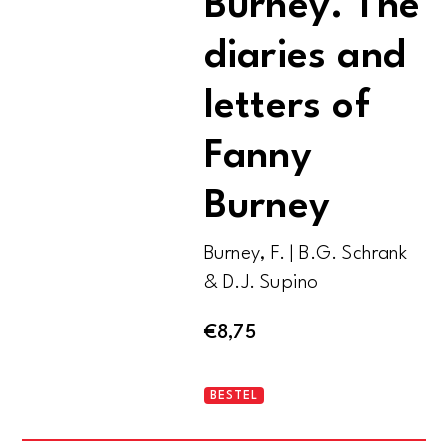
Burney. The
diaries and
letters of
Fanny
Burney
Burney, F. | B.G. Schrank
& D.J. Supino
€
8,75
The
BESTEL
famous