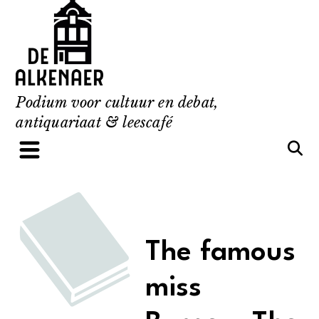
Skip
to
content
Podium voor cultuur en debat,
antiquariaat & leescafé
The famous
miss