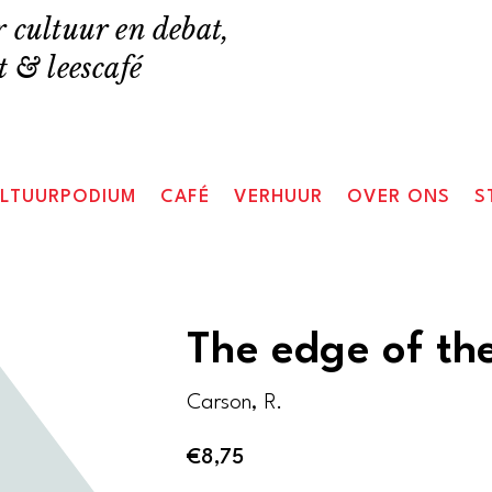
 cultuur en debat,
 & leescafé
LTUURPODIUM
CAFÉ
VERHUUR
OVER ONS
S
The edge of th
Carson, R.
€
8,75