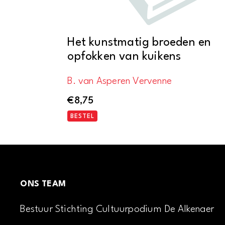
Het kunstmatig broeden en
opfokken van kuikens
B. van Asperen Vervenne
€
8,75
BESTEL
ONS TEAM
Bestuur Stichting Cultuurpodium De Alkenaer