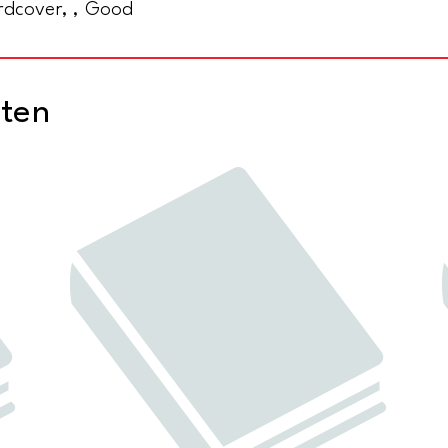
rdcover, , Good
cten