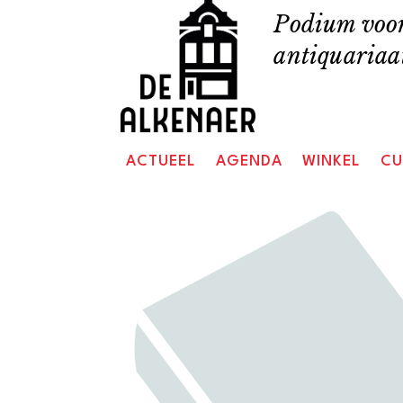
Skip
Podium voor
to
antiquariaat
content
ACTUEEL
AGENDA
WINKEL
CU