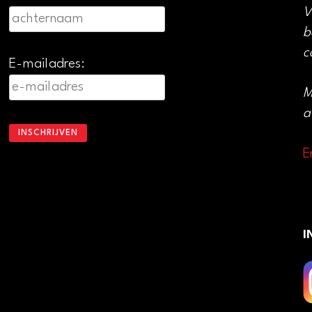
V
b
c
E-mailadres:
M
a
E
I