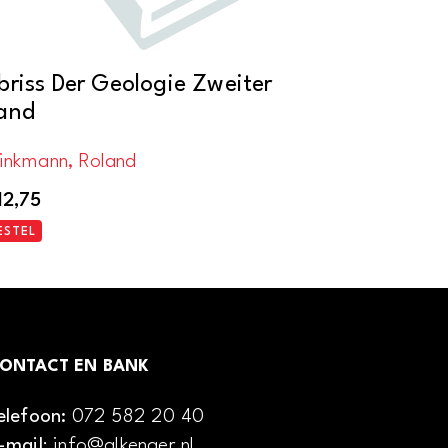
briss Der Geologie Zweiter
and
rinkmann, Roland
12,75
ESTEL
ONTACT EN BANK
elefoon:
072 582 20 40
-mail
: info@alkenaer.nl