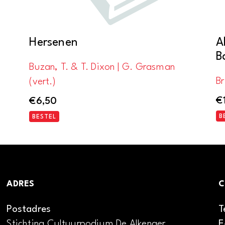
Hersenen
A
B
Buzan, T. & T. Dixon | G. Grasman
B
(vert.)
€
€
6,50
B
BESTEL
ADRES
C
Postadres
T
Stichting Cultuurpodium De Alkenaer
E