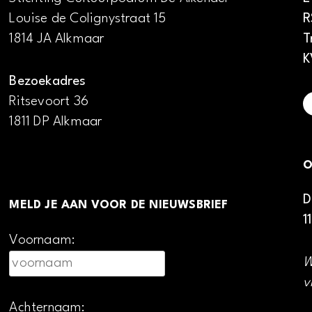
Louise de Colignystraat 15
R
1814 JA Alkmaar
T
K
Bezoekadres
Ritsevoort 36
1811 DP Alkmaar
O
D
MELD JE AAN VOOR DE NIEUWSBRIEF
1
Voornaam:
W
v
Achternaam: