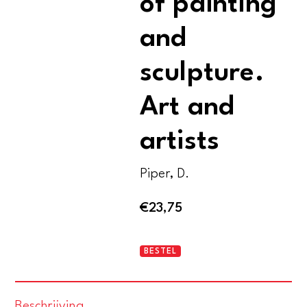
of painting
and
sculpture.
Art and
artists
Piper, D.
€
23,75
The
BESTEL
dictionary
of
Beschrijving