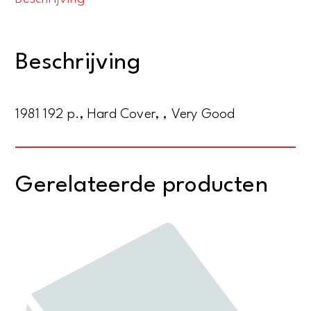
painting
and
sculpture.
Beschrijving
Art
and
artists
1981 192 p., Hard Cover, , Very Good
aantal
Gerelateerde producten