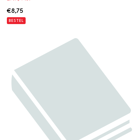
€
8,75
BESTEL