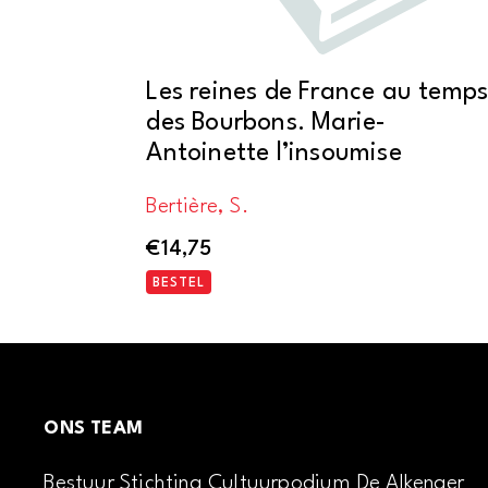
Les reines de France au temp
des Bourbons. Marie-
Antoinette l’insoumise
Bertière, S.
€
14,75
BESTEL
ONS TEAM
Bestuur Stichting Cultuurpodium De Alkenaer