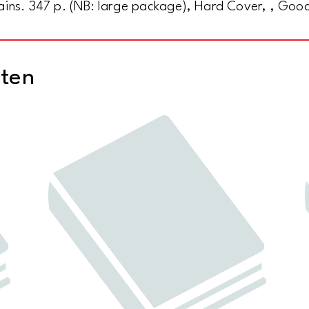
ains. 347 p. (NB: large package), Hard Cover, , Goo
cten