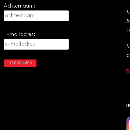
Achternaam:
V
b
c
E-mailadres:
M
a
E
I