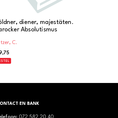
öldner, diener, majestäten.
arocker Absolutismus
itzer, C.
9,75
ESTEL
ONTACT EN BANK
elefoon:
072 582 20 40