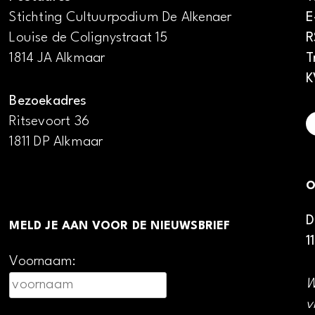
Stichting Cultuurpodium De Alkenaer
E
Louise de Colignystraat 15
R
1814 JA Alkmaar
T
K
Bezoekadres
Ritsevoort 36
1811 DP Alkmaar
O
D
MELD JE AAN VOOR DE NIEUWSBRIEF
1
Voornaam:
W
v