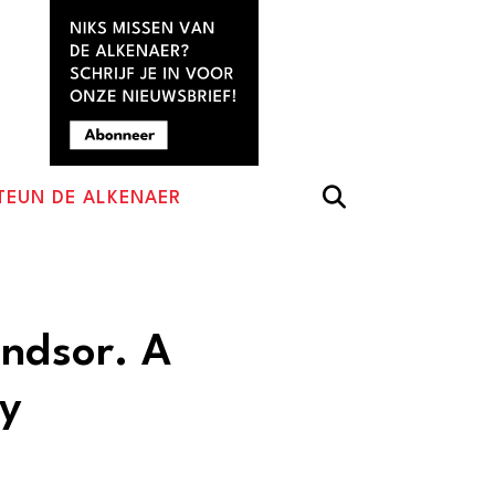
TEUN DE ALKENAER
indsor. A
ry