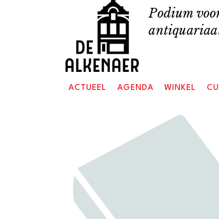
Skip
Podium voor
to
antiquariaat
content
ACTUEEL
AGENDA
WINKEL
CU