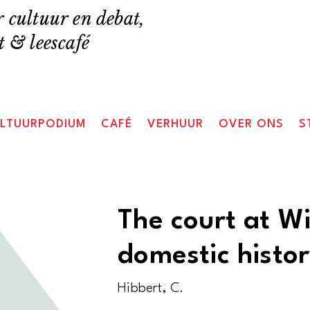
 cultuur en debat,
 & leescafé
LTUURPODIUM
CAFÉ
VERHUUR
OVER ONS
S
The court at W
domestic histo
Hibbert, C.