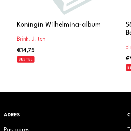
s
Koningin Wilhelmina-album
S
B
Brink, J. ten
Bl
€
14,75
€
BESTEL
B
ADRES
C
Postadres
T