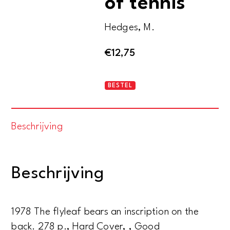
of tennis
Hedges, M.
€
12,75
The
BESTEL
concise
dictionary
Beschrijving
of
tennis
aantal
Beschrijving
1978 The flyleaf bears an inscription on the
back. 278 p., Hard Cover, , Good