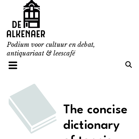
Skip
to
content
Podium voor cultuur en debat,
antiquariaat & leescafé
The concise
dictionary