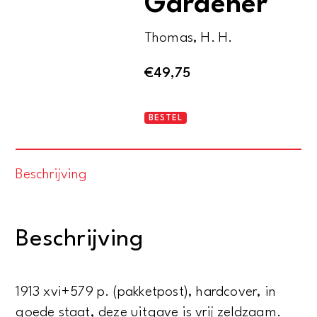
Gardener
Thomas, H. H.
€
49,75
The
BESTEL
Complete
Gardener
Beschrijving
aantal
Beschrijving
1913 xvi+579 p. (pakketpost), hardcover, in
goede staat, deze uitgave is vrij zeldzaam.