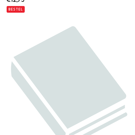
€
12,75
BESTEL