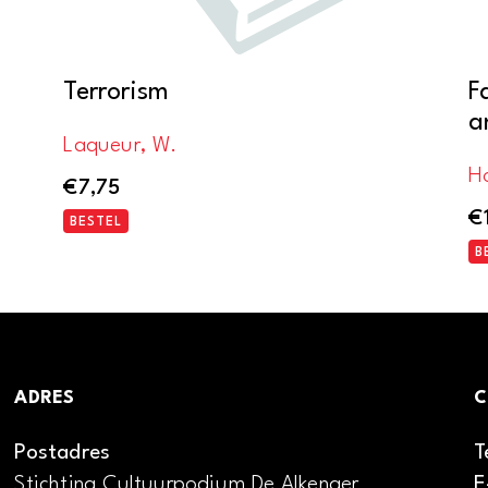
m
Terrorism
F
a
Laqueur, W.
H
€
7,75
€
BESTEL
B
ADRES
C
Postadres
T
Stichting Cultuurpodium De Alkenaer
E