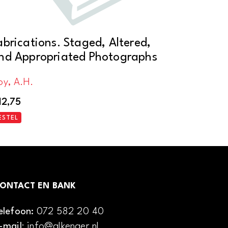
abrications. Staged, Altered,
nd Appropriated Photographs
oy, A.H.
12,75
ESTEL
ONTACT EN BANK
elefoon:
072 582 20 40
-mail
: info@alkenaer.nl