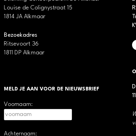
Louise de Colignystraat 15
R
1814 JA Alkmaar
T
K
Bezoekadres
Ritsevoort 36
1811 DP Alkmaar
O
D
MELD JE AAN VOOR DE NIEUWSBRIEF
1
Voornaam:
W
v
Achternaam: