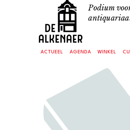
Skip
Podium voor
to
antiquariaat
content
ACTUEEL
AGENDA
WINKEL
CU