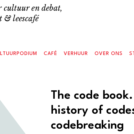
 cultuur en debat,
 & leescafé
LTUURPODIUM
CAFÉ
VERHUUR
OVER ONS
S
The code book.
history of code
codebreaking