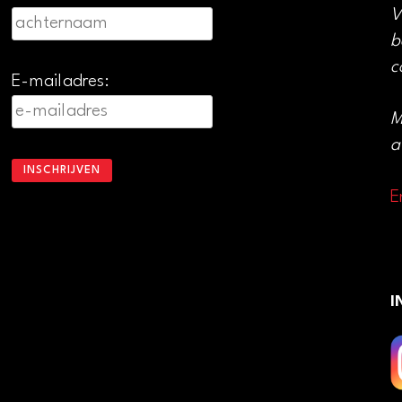
V
b
c
E-mailadres:
M
a
E
I