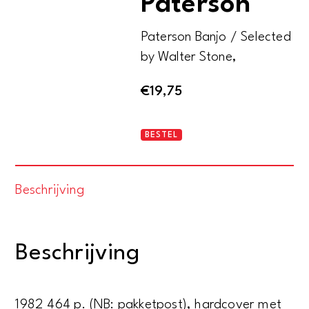
Paterson
Paterson Banjo / Selected
by Walter Stone,
€
19,75
The
BESTEL
best
of
Beschrijving
Banjo
Paterson
aantal
Beschrijving
1982 464 p. (NB: pakketpost), hardcover met