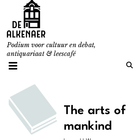
Skip
to
content
Podium voor cultuur en debat,
antiquariaat & leescafé
The arts of
mankind