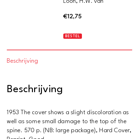
Loon, H.W. van
€
12,75
The
BESTEL
arts
of
Beschrijving
mankind
aantal
Beschrijving
1953 The cover shows a slight discoloration as
well as some small damage to the top of the
spine. 570 p. (NB: large package), Hard Cover,