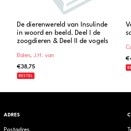
De dierenwereld van Insulinde
V
in woord en beeld. Deel I de
s
zoogdieren & Deel II de vogels
C
Balen, J.H. van
€
€
38,75
B
BESTEL
ADRES
C
Postadres
T