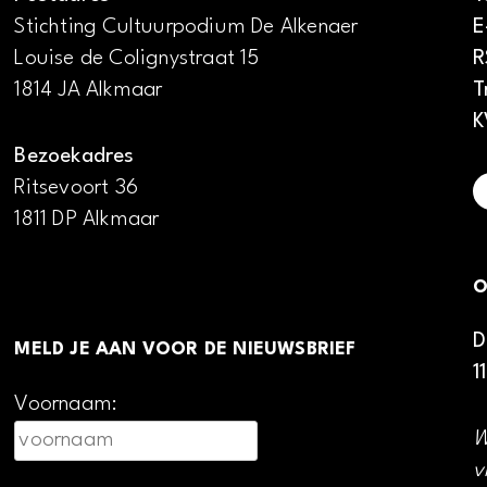
Stichting Cultuurpodium De Alkenaer
E
Louise de Colignystraat 15
R
1814 JA Alkmaar
T
K
Bezoekadres
Ritsevoort 36
1811 DP Alkmaar
O
D
MELD JE AAN VOOR DE NIEUWSBRIEF
1
Voornaam:
W
v