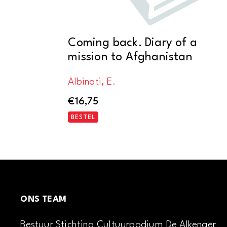
Coming back. Diary of a
mission to Afghanistan
Albinati, E.
€
16,75
BESTEL
ONS TEAM
Bestuur Stichting Cultuurpodium De Alkenaer