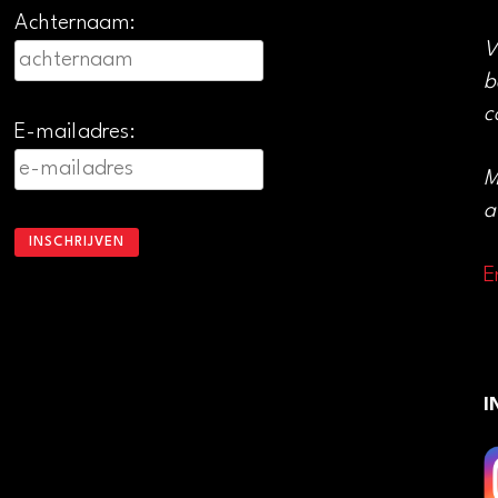
Achternaam:
V
b
c
E-mailadres:
M
a
E
I