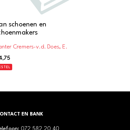
an schoenen en
choenmakers
anter Cremers-v.d. Does, E.
4,75
ESTEL
ONTACT EN BANK
elefoon:
072 582 20 40