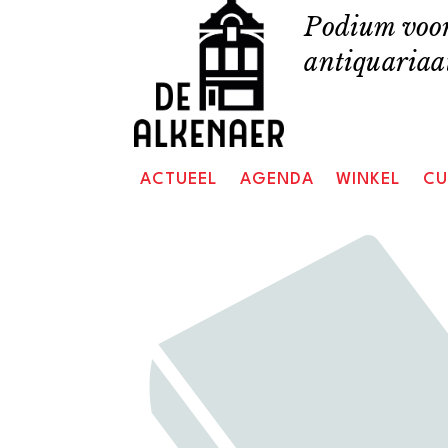
Skip
Podium voor
to
antiquariaat
content
ACTUEEL
AGENDA
WINKEL
CU