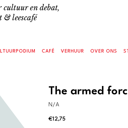
 cultuur en debat,
 & leescafé
LTUURPODIUM
CAFÉ
VERHUUR
OVER ONS
S
The armed forc
N/A
€
12,75