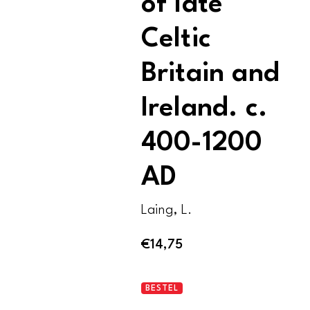
of late
Celtic
Britain and
Ireland. c.
400-1200
AD
Laing, L.
€
14,75
The
BESTEL
archaeology