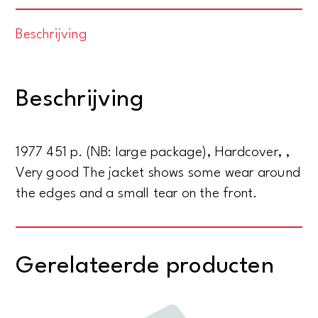
of
Beschrijving
late
Celtic
Britain
Beschrijving
and
Ireland.
c.
1977 451 p. (NB: large package), Hardcover, ,
400-
Very good The jacket shows some wear around
1200
the edges and a small tear on the front.
AD
aantal
Gerelateerde producten