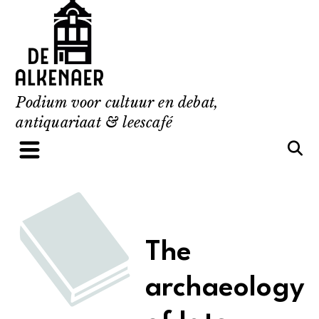
Skip
to
content
Podium voor cultuur en debat,
antiquariaat & leescafé
The
archaeology