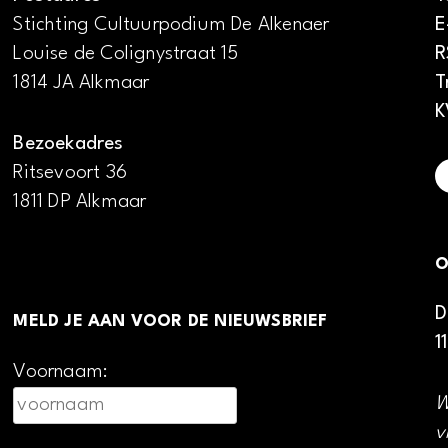
Stichting Cultuurpodium De Alkenaer
E
Louise de Colignystraat 15
R
1814 JA Alkmaar
T
K
Bezoekadres
Ritsevoort 36
1811 DP Alkmaar
O
D
MELD JE AAN VOOR DE NIEUWSBRIEF
1
Voornaam:
W
v