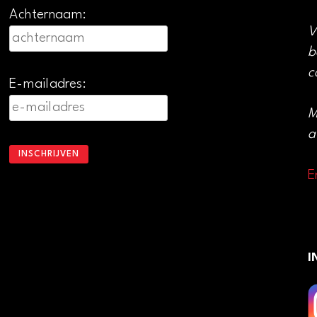
Achternaam:
V
b
c
E-mailadres:
M
a
E
I