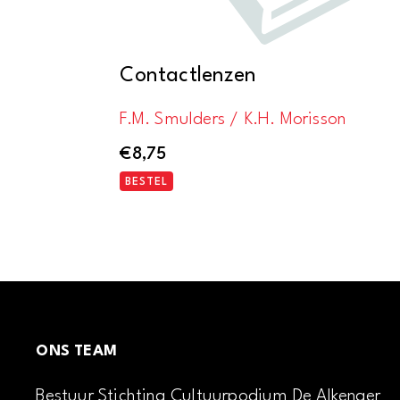
Contactlenzen
F.M. Smulders / K.H. Morisson
€
8,75
BESTEL
ONS TEAM
Bestuur Stichting Cultuurpodium De Alkenaer