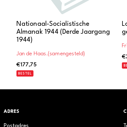
Nationaal-Socialistische
L
Almanak 1944 (Derde Jaargang
g
1944)
Fr
Jan de Haas.(samengesteld)
€
€
177,75
B
BESTEL
ADRES
C
Postadres
T