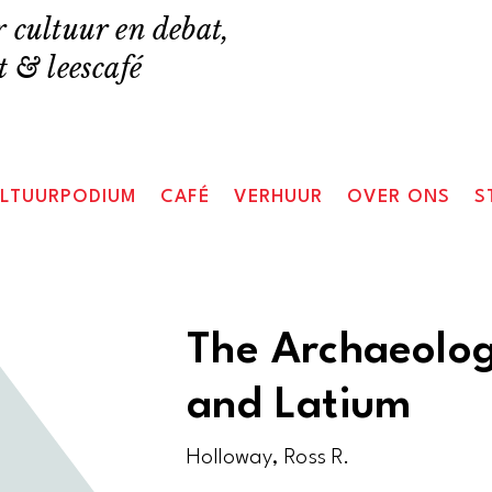
 cultuur en debat,
 & leescafé
LTUURPODIUM
CAFÉ
VERHUUR
OVER ONS
S
The Archaeolog
and Latium
Holloway, Ross R.