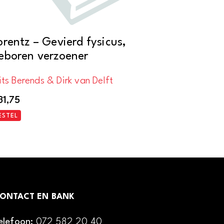
orentz – Gevierd fysicus,
eboren verzoener
its Berends & Dirk van Delft
31,75
ESTEL
ONTACT EN BANK
elefoon:
072 582 20 40