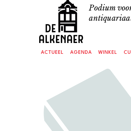
Skip
Podium voor
to
antiquariaat
content
ACTUEEL
AGENDA
WINKEL
CU