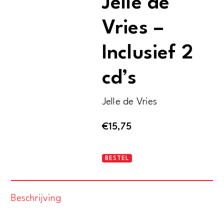
Jelle de
Vries –
Inclusief 2
cd’s
Jelle de Vries
€
15,75
Tekst
BESTEL
en
muziek
Beschrijving
van
Jelle