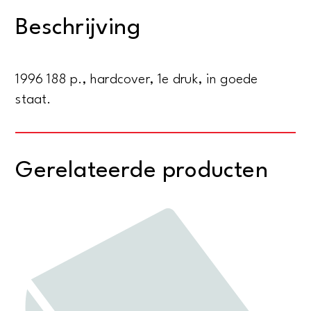
de
Beschrijving
Vries
-
Inclusief
1996 188 p., hardcover, 1e druk, in goede
2
staat.
cd's
aantal
Gerelateerde producten