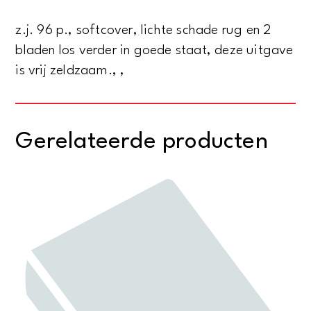
4
z.j. 96 p., softcover, lichte schade rug en 2
aantal
bladen los verder in goede staat, deze uitgave
is vrij zeldzaam., ,
Gerelateerde producten