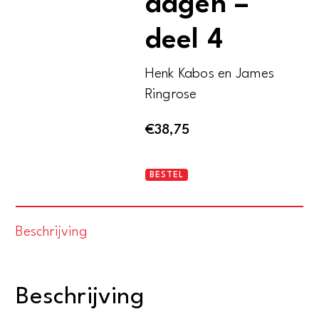
dagen –
deel 4
Henk Kabos en James
Ringrose
€
38,75
Tekko
BESTEL
Taks
en
Beschrijving
de
20
dagen
Beschrijving
-
deel