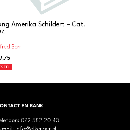
ong Amerika Schildert – Cat.
94
fred Barr
9,75
ESTEL
ONTACT EN BANK
elefoon:
072 582 20 40
-mail
: info@alkenaer.nl