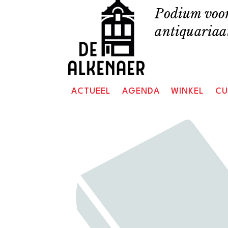
Skip
Podium voor
to
antiquariaat
content
ACTUEEL
AGENDA
WINKEL
CU