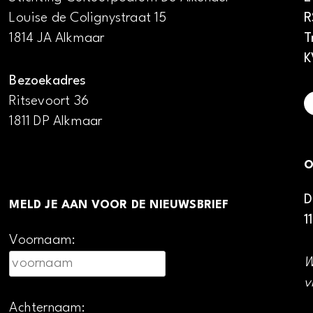
Louise de Colignystraat 15
R
1814 JA Alkmaar
T
K
Bezoekadres
Ritsevoort 36
1811 DP Alkmaar
O
D
MELD JE AAN VOOR DE NIEUWSBRIEF
1
Voornaam:
W
v
Achternaam: