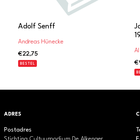
Adolf Senff
J
1
Andreas Hünecke
Al
€
22,75
€
BESTEL
B
ADRES
C
Postadres
T
Stichting Cultuurpodium De Alkenaer
E