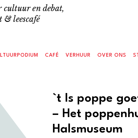
 cultuur en debat,
 & leescafé
LTUURPODIUM
CAFÉ
VERHUUR
OVER ONS
S
`t Is poppe goe
– Het poppenhu
Halsmuseum