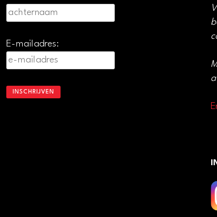
V
b
c
E-mailadres:
M
a
E
I