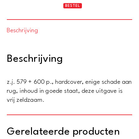
Stanley's
BESTEL
reizen
in
Beschrijving
het
Zwarte
Werelddeel
Beschrijving
1
&
2
z.j. 579 + 600 p., hardcover, enige schade aan
(Naar
rug, inhoud in goede staat, deze uitgave is
Afrika
vrij zeldzaam.
&
Aan
het
Gerelateerde producten
Nyanza-