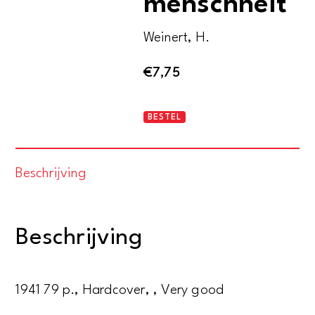
menschheit
Weinert, H.
€
7,75
Stammesgeschichte
BESTEL
der
menschheit
Beschrijving
aantal
Beschrijving
1941 79 p., Hardcover, , Very good