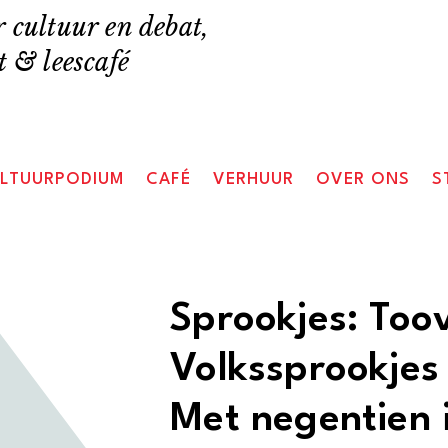
 cultuur en debat,
 & leescafé
LTUURPODIUM
CAFÉ
VERHUUR
OVER ONS
S
Sprookjes: Too
Volkssprookjes
Met negentien i