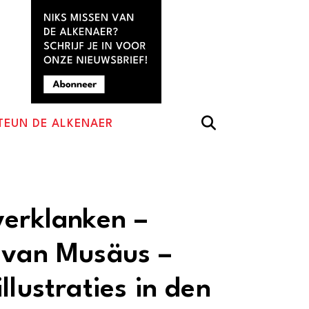
TEUN DE ALKENAER
verklanken –
 van Musäus –
llustraties in den