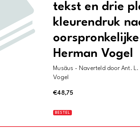
tekst en drie pl
kleurendruk na
oorspronkelijk
Herman Vogel
Musäus - Naverteld door Ant. L. 
Vogel
€
48,75
Sprookjes:
BESTEL
Tooverklanken
-
Volkssprookjes