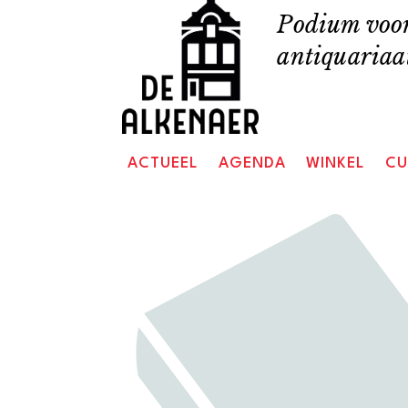
Skip
Podium voor
to
antiquariaat
content
ACTUEEL
AGENDA
WINKEL
CU