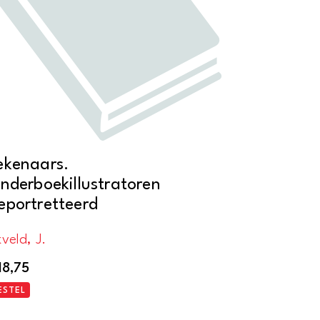
ekenaars.
inderboekillustratoren
eportretteerd
veld, J.
18,75
ESTEL