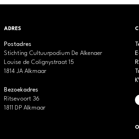
ADRES
C
Postadres
T
Stichting Cultuurpodium De Alkenaer
E
Louise de Colignystraat 15
R
1814 JA Alkmaar
T
K
Bezoekadres
Ritsevoort 36
1811 DP Alkmaar
O