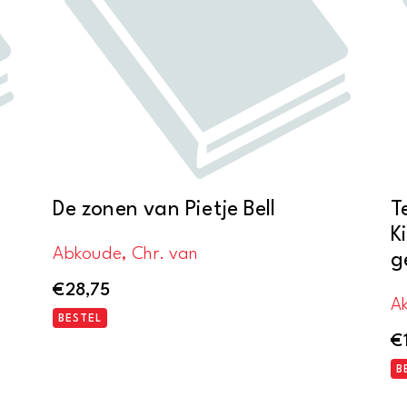
oorspronkelijke
aquarellen
van
Herman
Vogel
aantal
De zonen van Pietje Bell
T
K
Abkoude, Chr. van
g
€
28,75
Ak
BESTEL
€
B