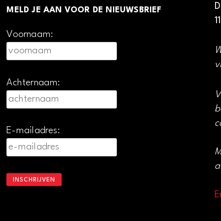
D
MELD JE AAN VOOR DE NIEUWSBRIEF
1
Voornaam:
W
v
Achternaam:
V
b
c
E-mailadres:
M
a
E