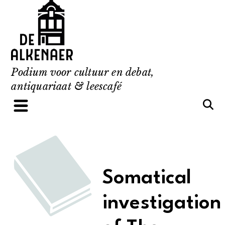
Skip
to
content
Podium voor cultuur en debat,
antiquariaat & leescafé
Somatical
investigation