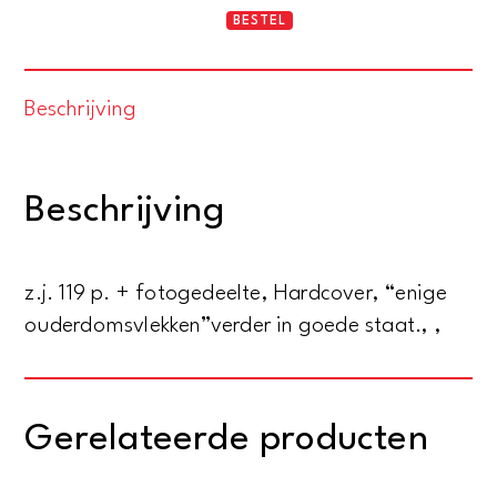
Somatical
BESTEL
investigation
of
Beschrijving
The
Javanese
1929
Beschrijving
(With
4
Tables,
z.j. 119 p. + fotogedeelte, Hardcover, “enige
130
ouderdomsvlekken”verder in goede staat., ,
Pictures
and
2
Gerelateerde producten
Maps)
aantal