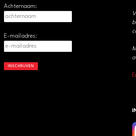
Achternaam:
V
b
c
E-mailadres:
M
a
E
I