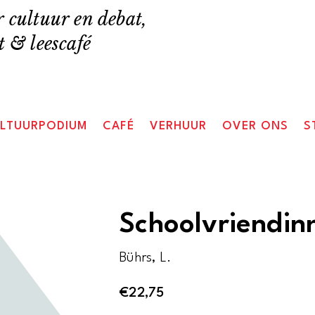
 cultuur en debat,
 & leescafé
LTUURPODIUM
CAFÉ
VERHUUR
OVER ONS
S
Schoolvriendin
Bührs, L.
€
22,75