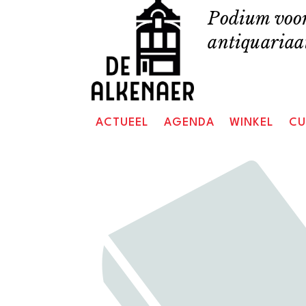
Skip
Podium voor
to
antiquariaat
content
ACTUEEL
AGENDA
WINKEL
CU