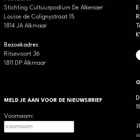
Stichting Cultuurpodium De Alkenaer
E
Louise de Colignystraat 15
R
1814 JA Alkmaar
T
K
Bezoekadres
Ritsevoort 36
1811 DP Alkmaar
O
D
MELD JE AAN VOOR DE NIEUWSBRIEF
1
Voornaam:
W
v