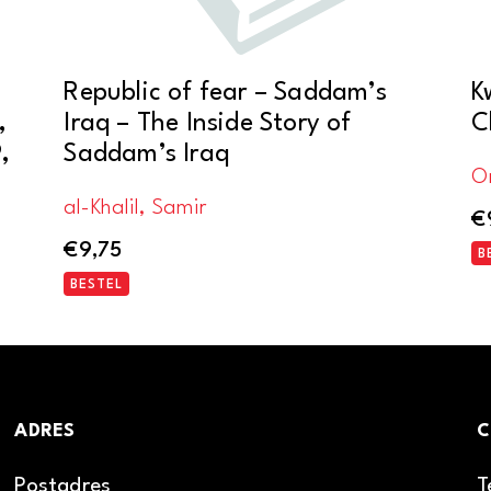
Republic of fear – Saddam’s
K
,
Iraq – The Inside Story of
C
,
Saddam’s Iraq
Om
al-Khalil, Samir
€
€
9,75
B
BESTEL
ADRES
C
Postadres
T