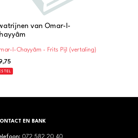
watrijnen van Omar-I-
hayyâm
ar-I-Chayyâm - Frits Pijl (vertaling)
9,75
ESTEL
ONTACT EN BANK
elefoon:
072 582 20 40