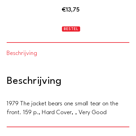
€
13,75
Schachfiguren
BESTEL
aantal
Beschrijving
Beschrijving
1979 The jacket bears one small tear on the
front. 159 p., Hard Cover, , Very Good