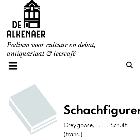
Skip
to
content
Podium voor cultuur en debat,
antiquariaat & leescafé
Schachfigure
Greygoose, F. | I. Schult
(trans.)