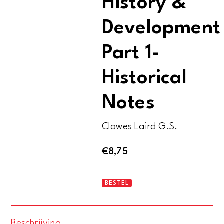
History &
Development
Part 1-
Historical
Notes
Clowes Laird G.S.
€
8,75
Sailing
BESTEL
Ships:
Their
Beschrijving