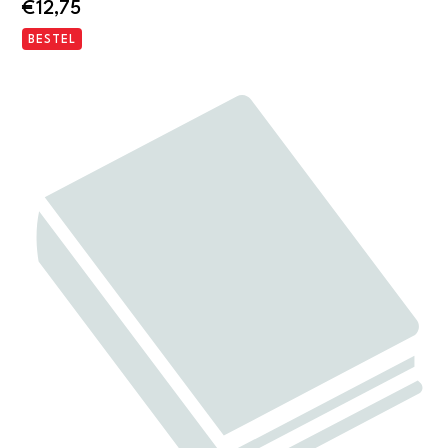
€
12,75
BESTEL