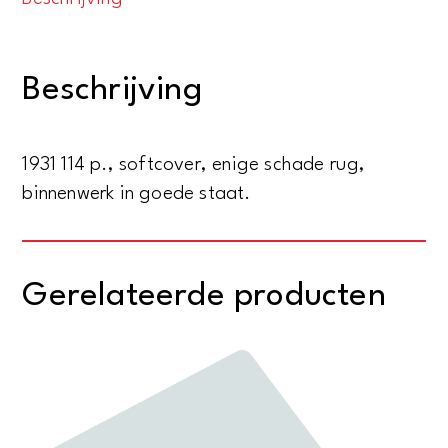
History
&
Development
Beschrijving
Part
1-
Historical
1931 114 p., softcover, enige schade rug,
Notes
binnenwerk in goede staat.
aantal
Gerelateerde producten