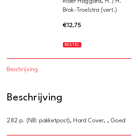
Rider Haggard, H. | H.
Brok-Troelstra (vert.)
€
12,75
's-
BESTEL
Werelds
begeeren
Beschrijving
aantal
Beschrijving
282 p. (NB: pakketpost), Hard Cover, , Goed