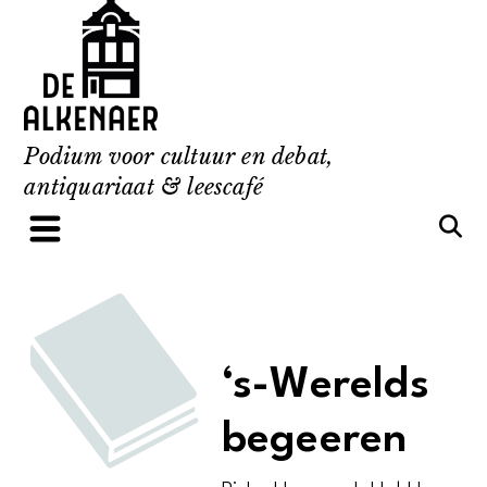
Skip
to
content
Podium voor cultuur en debat,
antiquariaat & leescafé
‘s-Werelds
begeeren