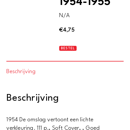
1954-1955
N/A
€
4,75
Rozen
BESTEL
en
vruchtbomen
Beschrijving
1954-
1955
aantal
Beschrijving
1954 De omslag vertoont een lichte
verkleuring. 111 p., Soft Cover, , Goed