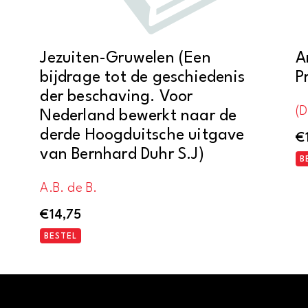
Jezuiten-Gruwelen (Een
A
bijdrage tot de geschiedenis
P
der beschaving. Voor
(D
Nederland bewerkt naar de
derde Hoogduitsche uitgave
€
van Bernhard Duhr S.J)
B
A.B. de B.
€
14,75
BESTEL