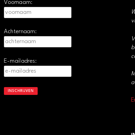
Voornaam:
W
v
Achternaam:
V
b
c
E-mailadres:
M
a
E