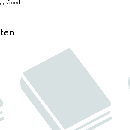
, , Goed
cten