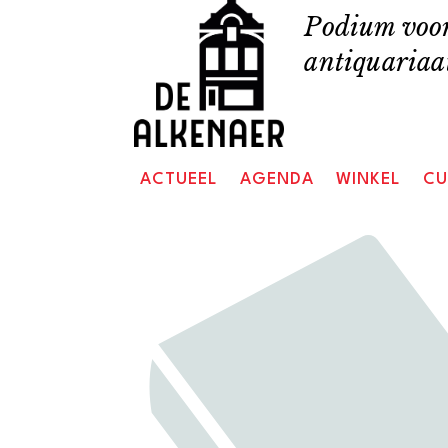
Skip
Podium voor
to
antiquariaat
content
ACTUEEL
AGENDA
WINKEL
CU