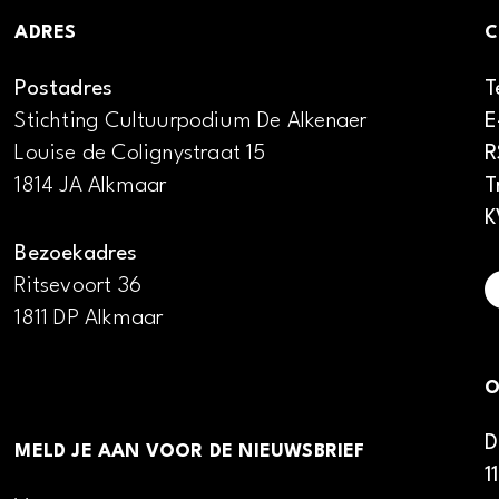
ADRES
C
Postadres
T
Stichting Cultuurpodium De Alkenaer
E
Louise de Colignystraat 15
R
1814 JA Alkmaar
T
K
Bezoekadres
Ritsevoort 36
1811 DP Alkmaar
O
D
MELD JE AAN VOOR DE NIEUWSBRIEF
1