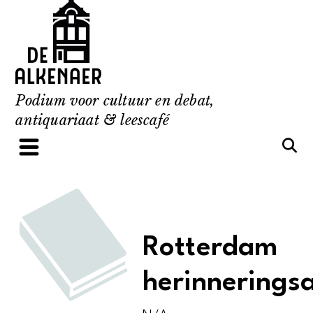
Skip
to
content
Podium voor cultuur en debat,
antiquariaat & leescafé
Rotterdam
herinnerings