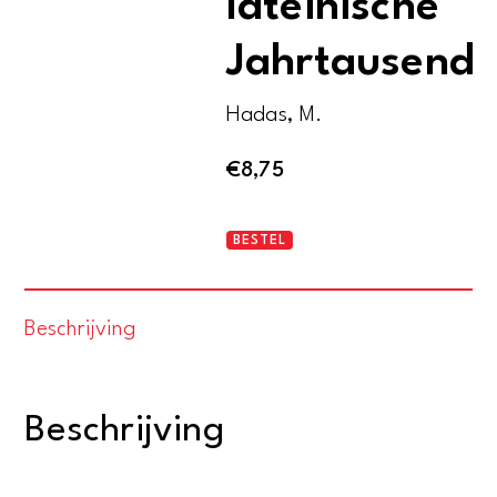
lateinische
Jahrtausend
Hadas, M.
€
8,75
Römisches
BESTEL
Reich.
Das
Beschrijving
lateinische
Jahrtausend
aantal
Beschrijving