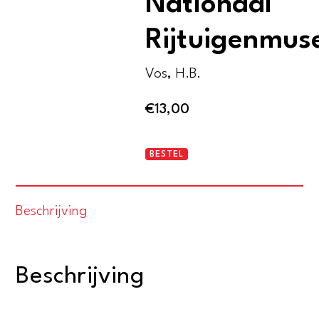
Nationaal
Rijtuigenmu
Vos, H.B.
€
13,00
Rijtuigen
BESTEL
op
stal
Beschrijving
in
het
Nationaal
Beschrijving
Rijtuigenmuseum
aantal