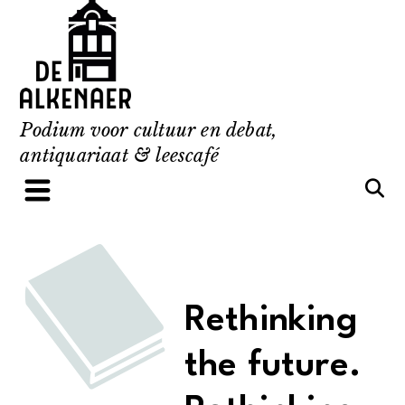
Skip
to
content
Podium voor cultuur en debat,
antiquariaat & leescafé
Rethinking
the future.