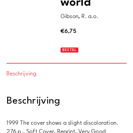
world
Gibson, R. a.o.
€
6,75
Rethinking
BESTEL
the
future.
Beschrijving
Rethinking
business,
principles,
Beschrijving
competition,
control
&
1999 The cover shows a slight discoloration.
complexity,
276 p., Soft Cover, Reprint, Very Good