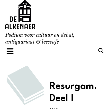
Skip
to
content
Podium voor cultuur en debat,
antiquariaat & leescafé
Resurgam.
Deel I