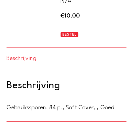
N/A
€
10,00
Resurgam.
BESTEL
Deel
I
Beschrijving
aantal
Beschrijving
Gebruikssporen. 84 p., Soft Cover, , Goed