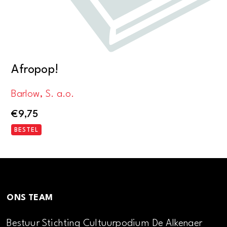
Afropop!
Barlow, S. a.o.
€
9,75
BESTEL
ONS TEAM
Bestuur Stichting Cultuurpodium De Alkenaer