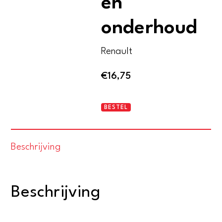
en
onderhoud
Renault
€
16,75
Renault
BESTEL
12
bediening
Beschrijving
en
onderhoud
aantal
Beschrijving