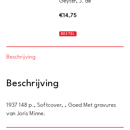
Geyter, J. de
€
14,75
Reinaart
BESTEL
de
Vos
Beschrijving
aantal
Beschrijving
1937 148 p., Softcover, , Goed Met gravures
van Joris Minne.