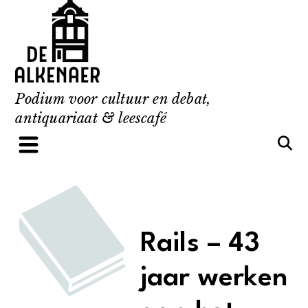
Skip
to
content
Podium voor cultuur en debat,
antiquariaat & leescafé
Rails – 43
jaar werken