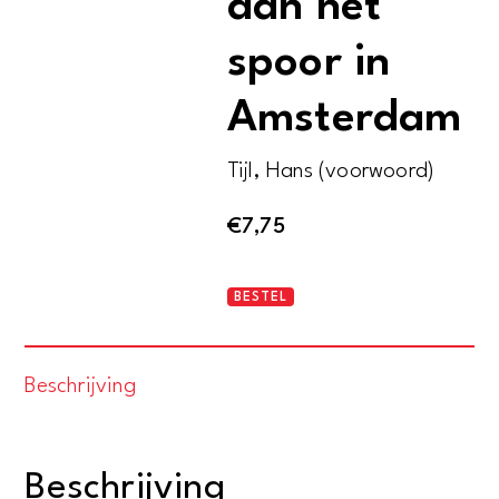
aan het
spoor in
Amsterdam
Tijl, Hans (voorwoord)
€
7,75
Rails
BESTEL
-
43
Beschrijving
jaar
werken
aan
Beschrijving
het