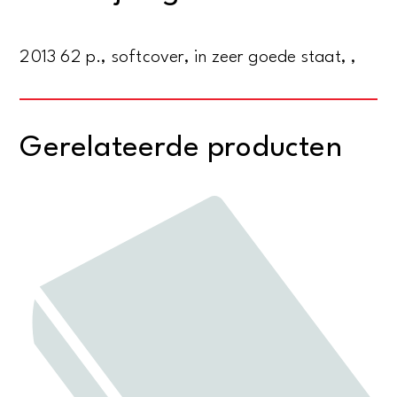
spoor
in
2013 62 p., softcover, in zeer goede staat, ,
Amsterdam
aantal
Gerelateerde producten