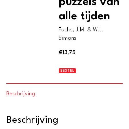
puzzels van
alle tijden
Fuchs, J.M. & W.J.
Simons
€
13,75
Raadsels,
BESTEL
rebussen
en
Beschrijving
puzzels
van
alle
Beschrijving
tijden
aantal