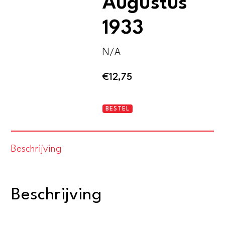
Augustus
1933
N/A
€
12,75
Raadhuis
BESTEL
Enschede.
Augustus
Beschrijving
1933
aantal
Beschrijving