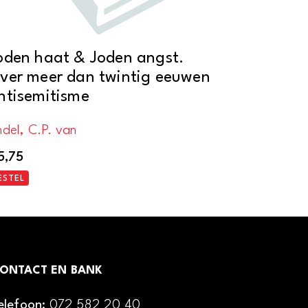
oden haat & Joden angst.
ver meer dan twintig eeuwen
ntisemitisme
del, C.P. van
5,75
ESTEL
ONTACT EN BANK
elefoon:
072 582 20 40