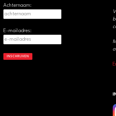
Achternaam:
V
b
c
E-mailadres:
M
a
E
I