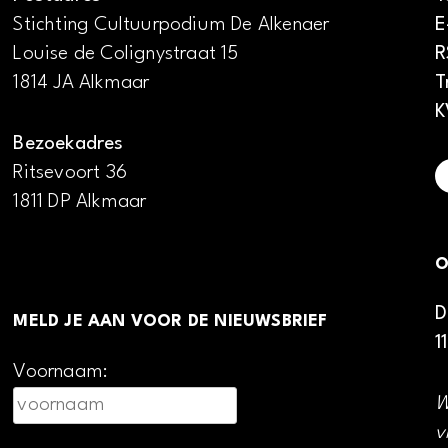
Stichting Cultuurpodium De Alkenaer
E
Louise de Colignystraat 15
R
1814 JA Alkmaar
T
K
Bezoekadres
Ritsevoort 36
1811 DP Alkmaar
O
D
MELD JE AAN VOOR DE NIEUWSBRIEF
1
Voornaam:
W
v