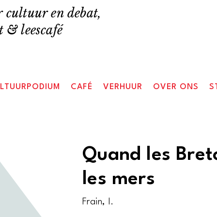
 cultuur en debat,
 & leescafé
LTUURPODIUM
CAFÉ
VERHUUR
OVER ONS
S
Quand les Bret
les mers
Frain, I.