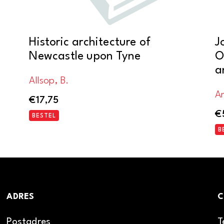
Historic architecture of
J
Newcastle upon Tyne
O
a
Allsop, B.
An
€
17,75
€
BESTEL
B
ADRES
C
Postadres
T