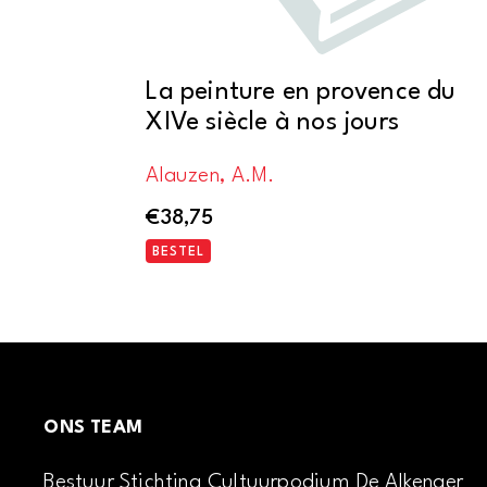
La peinture en provence du
XIVe siècle à nos jours
Alauzen, A.M.
€
38,75
BESTEL
ONS TEAM
Bestuur Stichting Cultuurpodium De Alkenaer