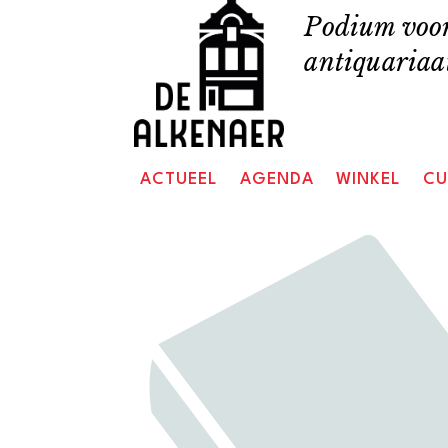
Skip
Podium voor
to
antiquariaat
content
ACTUEEL
AGENDA
WINKEL
CU