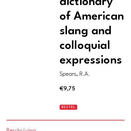
dictionary
of American
slang and
colloquial
expressions
Spears, R.A.
€
9,75
Prisma
BESTEL
NTC's
dictionary
Beschrijving