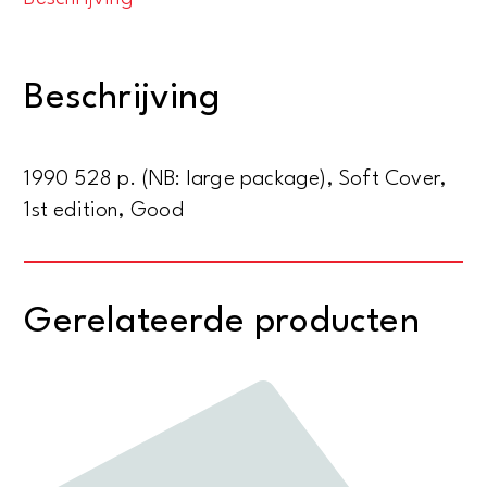
of
American
slang
Beschrijving
and
colloquial
expressions
1990 528 p. (NB: large package), Soft Cover,
aantal
1st edition, Good
Gerelateerde producten