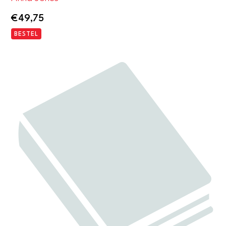
€
49,75
BESTEL