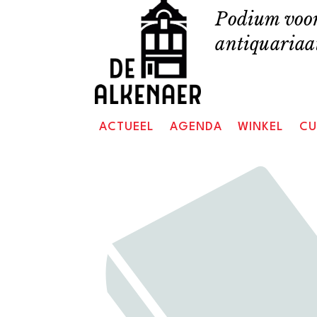
Skip
Podium voor
to
antiquariaat
content
ACTUEEL
AGENDA
WINKEL
CU