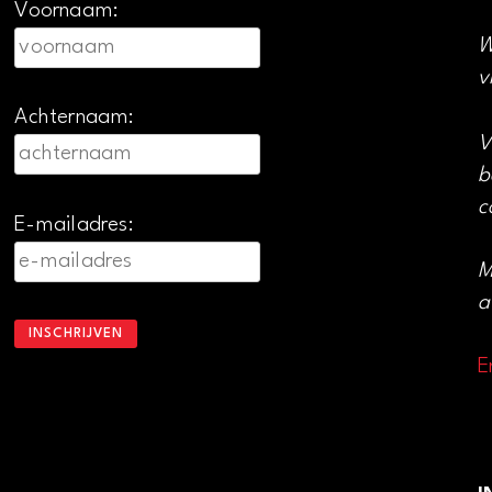
Voornaam:
W
v
Achternaam:
V
b
c
E-mailadres:
M
a
E