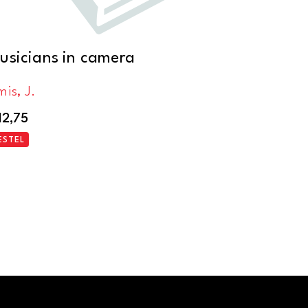
usicians in camera
is, J.
12,75
ESTEL