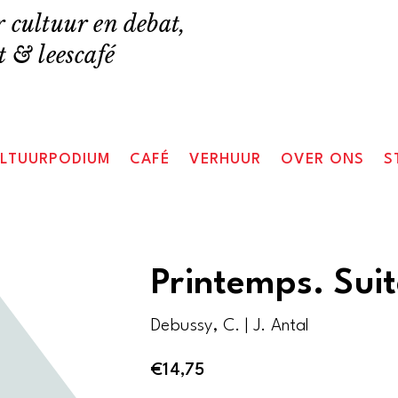
 cultuur en debat,
 & leescafé
LTUURPODIUM
CAFÉ
VERHUUR
OVER ONS
S
Printemps. Sui
Debussy, C. | J. Antal
€
14,75