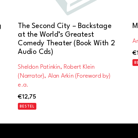
g
The Second City – Backstage
M
at the World’s Greatest
Am
Comedy Theater (Book With 2
Audio Cds)
€
B
Sheldon Patinkin, Robert Klein
(Narrator), Alan Arkin (Foreword by)
e.a.
€
12,75
BESTEL