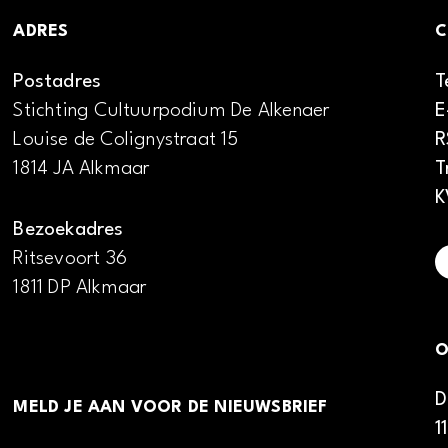
ADRES
C
Postadres
T
Stichting Cultuurpodium De Alkenaer
E
Louise de Colignystraat 15
R
1814 JA Alkmaar
T
K
Bezoekadres
Ritsevoort 36
1811 DP Alkmaar
O
D
MELD JE AAN VOOR DE NIEUWSBRIEF
1