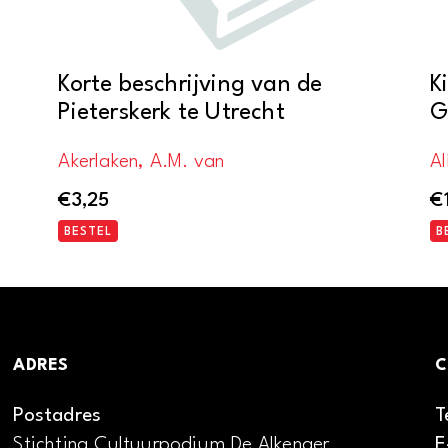
Korte beschrijving van de
K
Pieterskerk te Utrecht
G
Akerlaken, A.M. van
A
€
3,25
€
BESTEL
B
ADRES
C
Postadres
T
Stichting Cultuurpodium De Alkenaer
E