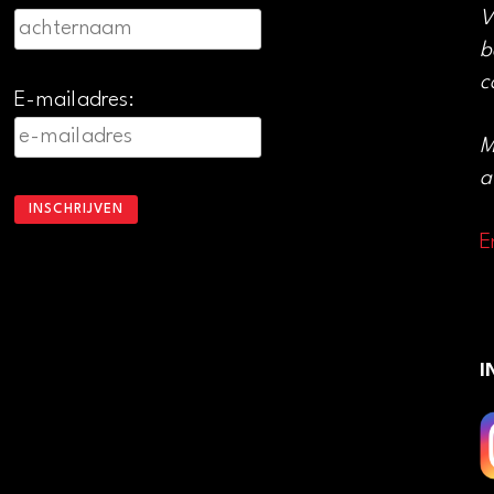
V
b
c
E-mailadres:
M
a
E
I