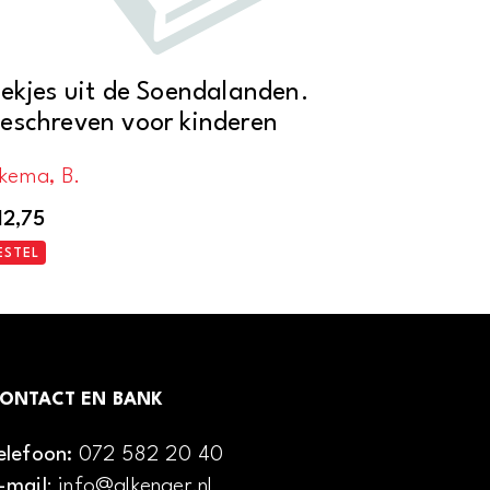
iekjes uit de Soendalanden.
eschreven voor kinderen
lkema, B.
12,75
ESTEL
ONTACT EN BANK
elefoon:
072 582 20 40
-mail
: info@alkenaer.nl