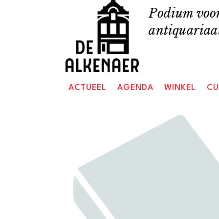
Skip
Podium voor
to
antiquariaat
content
ACTUEEL
AGENDA
WINKEL
CU