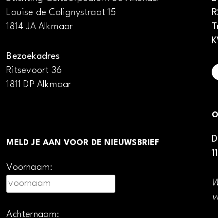
Louise de Colignystraat 15
R
1814 JA Alkmaar
T
K
Bezoekadres
Ritsevoort 36
1811 DP Alkmaar
O
D
MELD JE AAN VOOR DE NIEUWSBRIEF
1
Voornaam:
W
v
Achternaam: