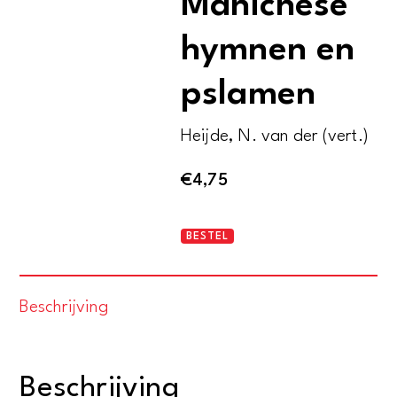
Manichese
hymnen en
pslamen
Heijde, N. van der (vert.)
€
4,75
Poort
BESTEL
van
licht
Beschrijving
Manichese
hymnen
en
Beschrijving
pslamen